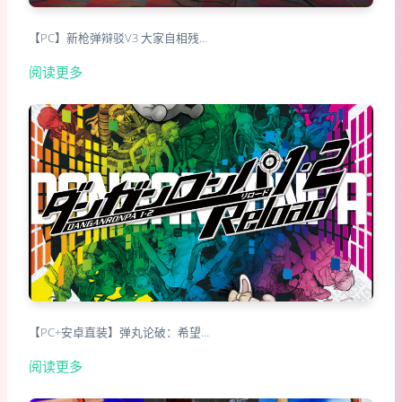
【PC】新枪弹辩驳V3 大家自相残…
阅读更多
【PC+安卓直装】弹丸论破：希望…
阅读更多