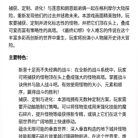
捕获、定制、进化！与莲恩和朗恩姐弟俩一起在格利摩尔大陆探
险，重新发现他们的过去并拯救未来。本游戏画面精美独特，玩
家要捕获、定制并进化标志性的怪物，并把它们顶在头上，叠成
可爱而富有策略性的高塔。《最终幻想》令人难忘的传说在这个
丰富多彩而创新的世界中重生，玩家将扮演小人物展开史诗大冒
险。
主要特色：
新意十足而不失经典的战斗：在全新的战斗系统中，玩家
可将捕获的怪物顶在头上叠成强大的怪物高塔。掌握战斗
诀窍并与敌人战斗吧。有效使用怪物的大小、元素和顺
序，赢得战斗的胜利！
捕获、定制与进化：本游戏拥有无数种定制方案，玩家需
要开动脑筋制订策略。可以将怪物变成用来强化技能的魔
石碎片，提升怪物等级获得新专精，或骑上它们在这个美
丽世界的广阔地图上快速移动。
蕴含无限可能的垂直世界：深入垂直构造的地下城并怪物
技能和魔石碎片效果越过障碍物前进。在这个世界里，堆