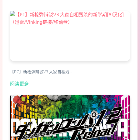
【PC】新枪弹辩驳V3 大家自相残…
阅读更多