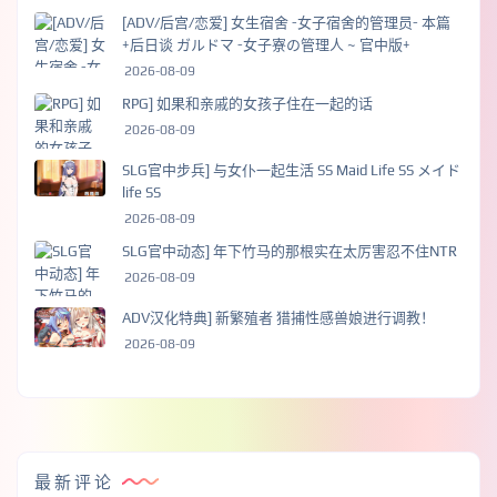
[ADV/后宫/恋爱] 女生宿舍 -女子宿舍的管理员- 本篇
+后日谈 ガルドマ -女子寮の管理人 ~ 官中版+
2026-08-09
RPG] 如果和亲戚的女孩子住在一起的话
2026-08-09
SLG官中步兵] 与女仆一起生活 SS Maid Life SS メイド
life SS
2026-08-09
SLG官中动态] 年下竹马的那根实在太厉害忍不住NTR
2026-08-09
ADV汉化特典] 新繁殖者 猎捕性感兽娘进行调教！
2026-08-09
最新评论