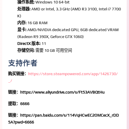
操作系统:
Windows 10 64-bit
处理器:
AMD or Intel, 3.3 GHz (AMD R3 3100, Intel i7 7700
K)
内存:
16 GB RAM
显卡:
AMD/NVIDIA dedicated GPU, 6GB dedicated VRAM
(Radeon R9 390X, Geforce GTX 1060)
DirectX 版本:
11
存储空间:
需要 10 GB 可用空间
支持作者
购买链接：
https://store.steampowered.com/app/1426730/
_/
链接：https://www.aliyundrive.com/s/Ft53AVBQtHu
提取：6666
链接：https://pan.baidu.com/s/114VqHCwEC2OMCecX_rDD
5A?pwd=6666