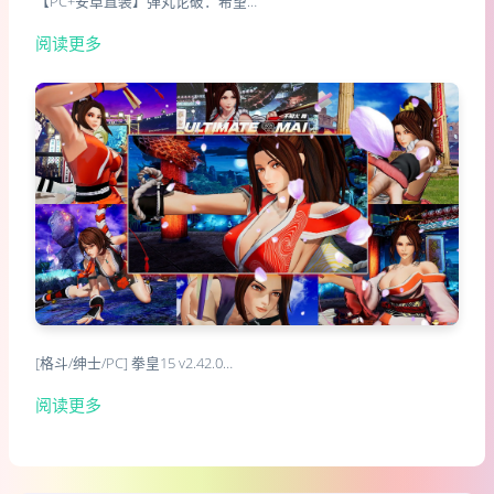
【PC+安卓直装】弹丸论破：希望…
阅读更多
[格斗/绅士/PC] 拳皇15 v2.42.0…
阅读更多