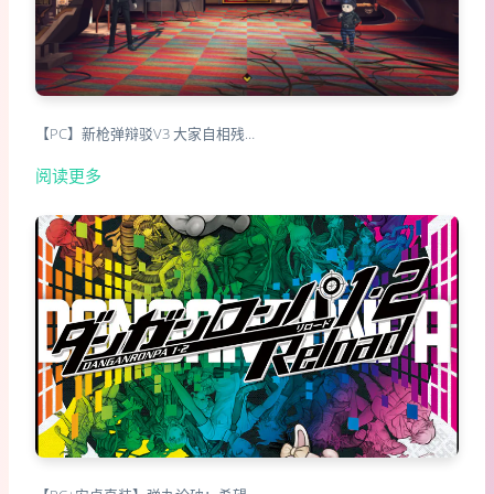
【PC】新枪弹辩驳V3 大家自相残…
阅读更多