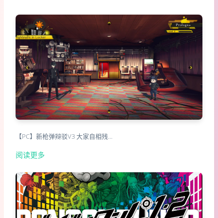
【PC】新枪弹辩驳V3 大家自相残…
阅读更多