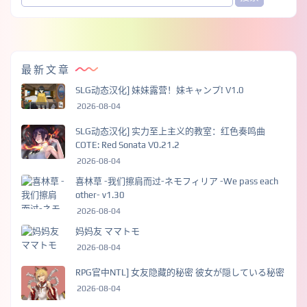
最新文章
SLG动态汉化] 妹妹露营！妹キャンプ! V1.0
2026-08-04
SLG动态汉化] 实力至上主义的教室：红色奏鸣曲
COTE: Red Sonata V0.21.2
2026-08-04
喜林草 -我们擦肩而过-ネモフィリア -We pass each
other- v1.30
2026-08-04
妈妈友 ママトモ
2026-08-04
RPG官中NTL] 女友隐藏的秘密 彼女が隠している秘密
2026-08-04