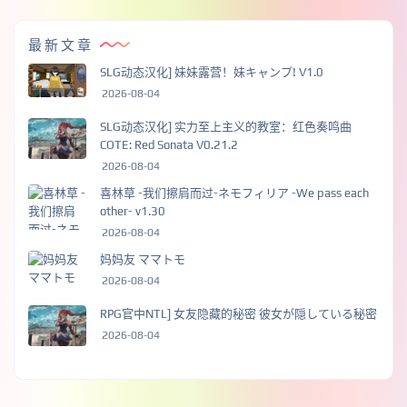
最新文章
SLG动态汉化] 妹妹露营！妹キャンプ! V1.0
2026-08-04
SLG动态汉化] 实力至上主义的教室：红色奏鸣曲
COTE: Red Sonata V0.21.2
2026-08-04
喜林草 -我们擦肩而过-ネモフィリア -We pass each
other- v1.30
2026-08-04
妈妈友 ママトモ
2026-08-04
RPG官中NTL] 女友隐藏的秘密 彼女が隠している秘密
2026-08-04