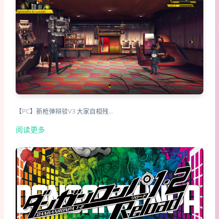
【PC】新枪弹辩驳V3 大家自相残…
阅读更多