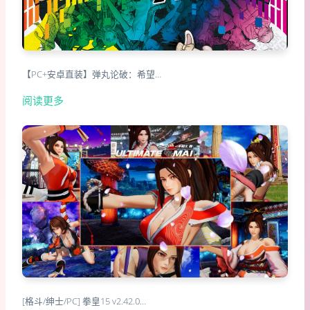
【PC+安卓直装】弹丸论破：希望…
阅读更多
[格斗/绅士/PC] 拳皇15 v2.42.0…