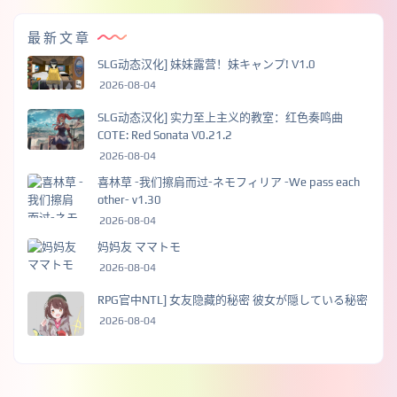
最新文章
SLG动态汉化] 妹妹露营！妹キャンプ! V1.0
2026-08-04
SLG动态汉化] 实力至上主义的教室：红色奏鸣曲
COTE: Red Sonata V0.21.2
2026-08-04
喜林草 -我们擦肩而过-ネモフィリア -We pass each
other- v1.30
2026-08-04
妈妈友 ママトモ
2026-08-04
RPG官中NTL] 女友隐藏的秘密 彼女が隠している秘密
2026-08-04