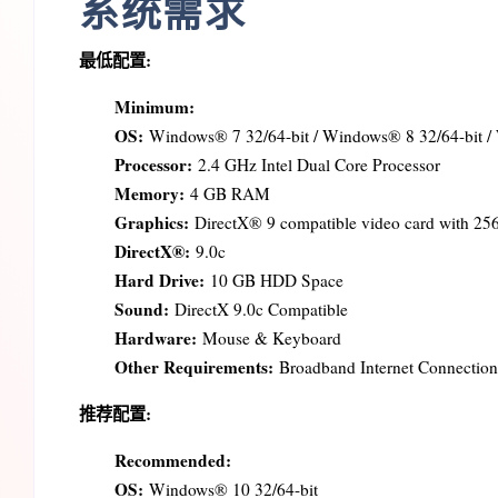
系统需求
最低配置:
Minimum:
OS:
Windows® 7 32/64-bit / Windows® 8 32/64-bit /
Processor:
2.4 GHz Intel Dual Core Processor
Memory:
4 GB RAM
Graphics:
DirectX® 9 compatible video card with 256
DirectX®:
9.0c
Hard Drive:
10 GB HDD Space
Sound:
DirectX 9.0c Compatible
Hardware:
Mouse & Keyboard
Other Requirements:
Broadband Internet Connection
推荐配置:
Recommended:
OS:
Windows® 10 32/64-bit