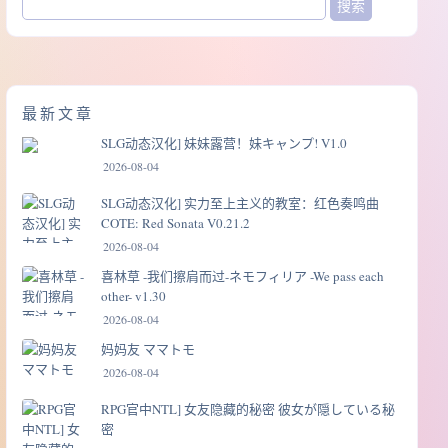
最新文章
SLG动态汉化] 妹妹露营！妹キャンプ! V1.0
2026-08-04
SLG动态汉化] 实力至上主义的教室：红色奏鸣曲
COTE: Red Sonata V0.21.2
2026-08-04
喜林草 -我们擦肩而过-ネモフィリア -We pass each
other- v1.30
2026-08-04
妈妈友 ママトモ
2026-08-04
RPG官中NTL] 女友隐藏的秘密 彼女が隠している秘
密