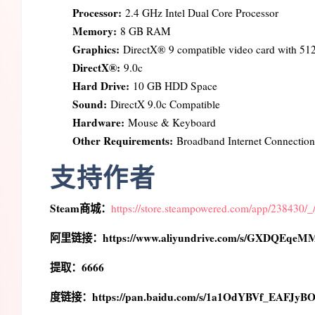
Processor:
2.4 GHz Intel Dual Core Processor
Memory:
8 GB RAM
Graphics:
DirectX® 9 compatible video card with 51
DirectX®:
9.0c
Hard Drive:
10 GB HDD Space
Sound:
DirectX 9.0c Compatible
Hardware:
Mouse & Keyboard
Other Requirements:
Broadband Internet Connection
支持作者
Steam商城：
https://store.steampowered.com/app/238430/_
阿里链接：https://www.aliyundrive.com/s/GXDQEqeM
提取：6666
度链接：https://pan.baidu.com/s/1a1OdYBVf_EAFJyB