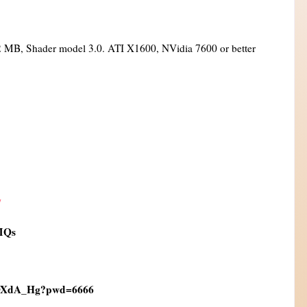
2 MB, Shader model 3.0. ATI X1600, NVidia 7600 or better
/
MQs
OXdA_Hg?pwd=6666