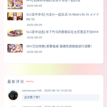
RPG] 如果和亲戚的女孩子住在一起的话
2026-08-09
SLG官中步兵] 与女仆一起生活 SS Maid Life SS メイド
life SS
2026-08-09
SLG官中动态] 年下竹马的那根实在太厉害忍不住NTR
2026-08-09
ADV汉化特典] 新繁殖者 猎捕性感兽娘进行调教！
2026-08-09
最新评论
santianwan166
2026-08-10 14:20:56
这涉黄了吧？