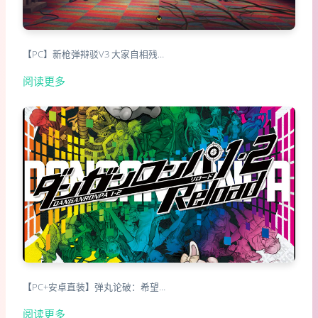
【PC】新枪弹辩驳V3 大家自相残…
阅读更多
【PC+安卓直装】弹丸论破：希望…
阅读更多